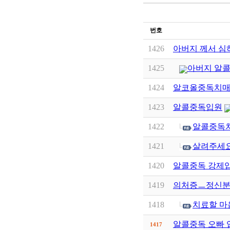
번호
1426
아버지 께서 심
1425
아버지 알콜
1424
알코올중독치
1423
알콜중독입원
1422
알콜중독치
1421
살려주세
1420
알콜중독 강제
1419
의처증ㅡ정신
1418
치료할 마음
알콜중독 오빠 
1417